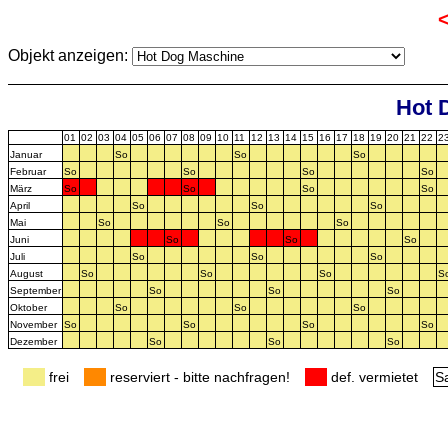
Objekt anzeigen:
Hot 
01
02
03
04
05
06
07
08
09
10
11
12
13
14
15
16
17
18
19
20
21
22
2
Januar
So
So
So
Februar
So
So
So
So
März
So
So
So
So
April
So
So
So
Mai
So
So
So
Juni
So
So
So
Juli
So
So
So
August
So
So
So
S
September
So
So
So
Oktober
So
So
So
November
So
So
So
So
Dezember
So
So
So
frei
reserviert - bitte nachfragen!
def. vermietet
S