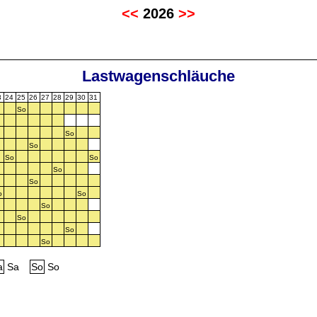
<<
2026
>>
Lastwagenschläuche
3
24
25
26
27
28
29
30
31
So
So
So
So
So
So
So
o
So
So
So
So
So
a
Sa
So
So