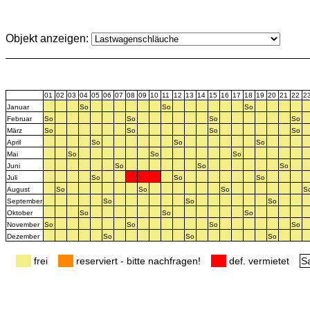
Objekt anzeigen:
01
02
03
04
05
06
07
08
09
10
11
12
13
14
15
16
17
18
19
20
21
22
2
Januar
So
So
So
Februar
So
So
So
So
März
So
So
So
So
April
So
So
So
Mai
So
So
So
Juni
So
So
So
Juli
So
So
So
August
So
So
So
S
September
So
So
So
Oktober
So
So
So
November
So
So
So
So
Dezember
So
So
So
frei
reserviert - bitte nachfragen!
def. vermietet
S