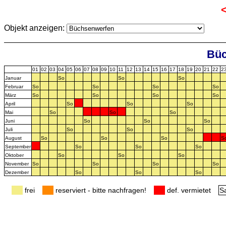
Objekt anzeigen:
Büc
01
02
03
04
05
06
07
08
09
10
11
12
13
14
15
16
17
18
19
20
21
22
2
Januar
So
So
So
Februar
So
So
So
So
März
So
So
So
So
April
So
So
So
Mai
So
So
So
Juni
So
So
So
Juli
So
So
So
August
So
So
So
S
September
So
So
So
Oktober
So
So
So
November
So
So
So
So
Dezember
So
So
So
frei
reserviert - bitte nachfragen!
def. vermietet
S