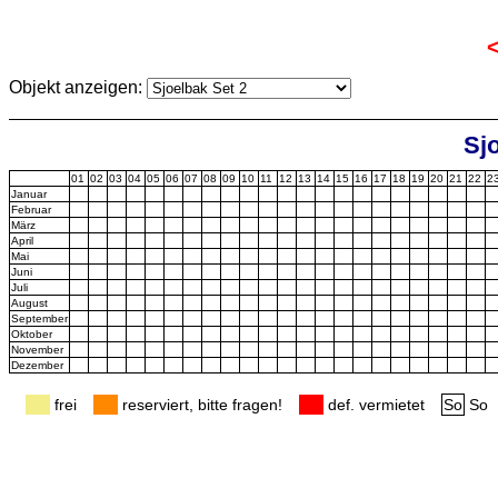
Objekt anzeigen:
Sjo
01
02
03
04
05
06
07
08
09
10
11
12
13
14
15
16
17
18
19
20
21
22
2
Januar
Februar
März
April
Mai
Juni
Juli
August
September
Oktober
November
Dezember
frei
reserviert, bitte fragen!
def. vermietet
So
So