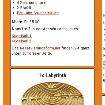
4 Schussrampen
2 Böckli
Bau- und Spielanleitung
E
Miete:
Fr. 35.00
I
Noch frei?
In der Agenda nachgucken:
Kugelball 1
Kugelball 2
Das
Reservierungsformular
finden Sie ganz
unten auf dieser Seite.
N
1x Labyrinth
u