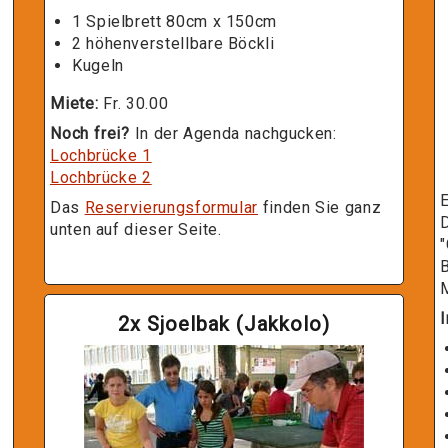
1 Spielbrett 80cm x 150cm
2 höhenverstellbare Böckli
Kugeln
Miete:
Fr. 30.00
Noch frei?
In der Agenda nachgucken:
Lochbrücke 1
Lochbrücke 2
E
Das
Reservierungsformular
finden Sie ganz
D
unten auf dieser Seite.
"
M
I
2x Sjoelbak (Jakkolo)