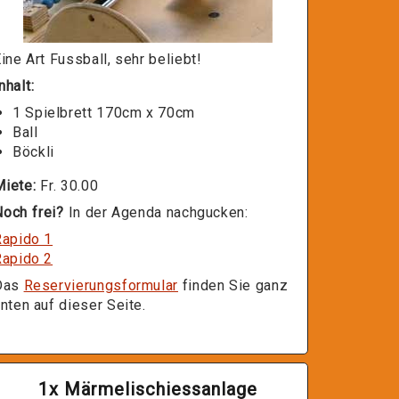
ine Art Fussball, sehr beliebt!
nhalt:
1 Spielbrett 170cm x 70cm
Ball
Böckli
Miete:
Fr. 30.00
och frei?
In der Agenda nachgucken:
Rapido 1
Rapido 2
Das
Reservierungsformular
finden Sie ganz
nten auf dieser Seite.
1x Märmelischiessanlage