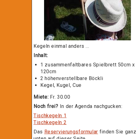
Kegeln einmal anders ...
Inhalt:
1 zusammenfaltbares Spielbrett 50cm x
120cm
2 höhenverstellbare Böckli
Kegel, Kugel, Cue
Miete:
Fr. 30.00
Noch frei?
In der Agenda nachgucken:
Tischkegeln 1
Tischkegeln 2
Das
Reservierungsformular
finden Sie ganz
unten auf dieser Seite.