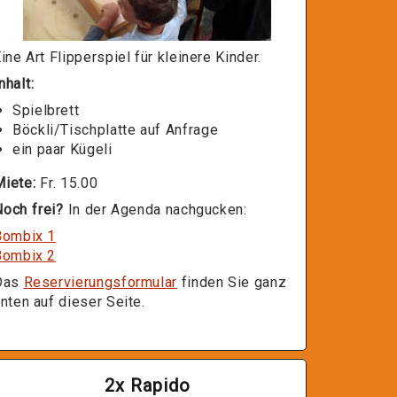
ine Art Flipperspiel für kleinere Kinder.
nhalt:
Spielbrett
Böckli/Tischplatte auf Anfrage
ein paar Kügeli
Miete:
Fr. 15.00
och frei?
In der Agenda nachgucken:
Bombix 1
Bombix 2
Das
Reservierungsformular
finden Sie ganz
nten auf dieser Seite.
2x Rapido