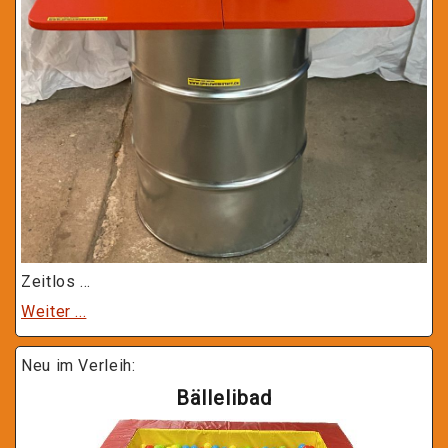
Zeitlos ...
Weiter ...
Neu im Verleih:
Bällelibad