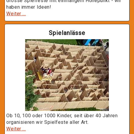
Grosse Spielfeste mit einmaligem Höhepunkt - wir
haben immer Ideen!
Weiter ...
Spielanlässe
Ob 10, 100 oder 1000 Kinder, seit über 40 Jahren
organisieren wir Spielfeste aller Art.
Weiter ...