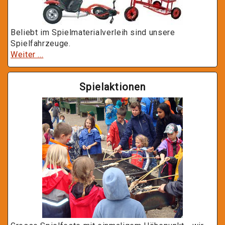
Beliebt im Spielmaterialverleih sind unsere
Spielfahrzeuge.
Weiter ...
Spielaktionen