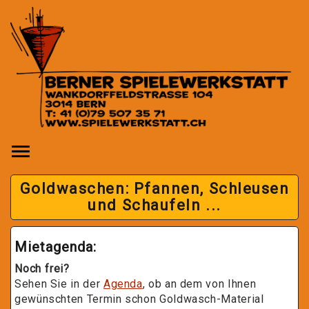
Toggle main menu visibility
Goldwaschen: Pfannen, Schleusen
und Schaufeln ...
Mietagenda:
Noch frei?
Sehen Sie in der
Agenda
, ob an dem von Ihnen
gewünschten Termin schon Goldwasch-Material