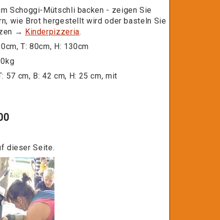
um Schoggi-Mütschli backen - zeigen Sie
rn, wie Brot hergestellt wird oder basteln Sie
zzen →
Kinderpizzeria
.
90cm, T: 80cm, H: 130cm
0kg
: 57 cm, B: 42 cm, H: 25 cm, mit
00
ser Seite.​​​​​​