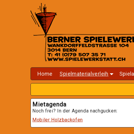
Home
Spielmaterialverleih
Spiel
+
+
Mietagenda
Noch frei? In der Agenda nachgucken:
Mobiler Holzbackofen