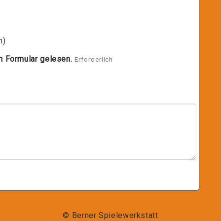
n)
m Formular gelesen.
Erforderlich
© Berner Spielewerkstatt