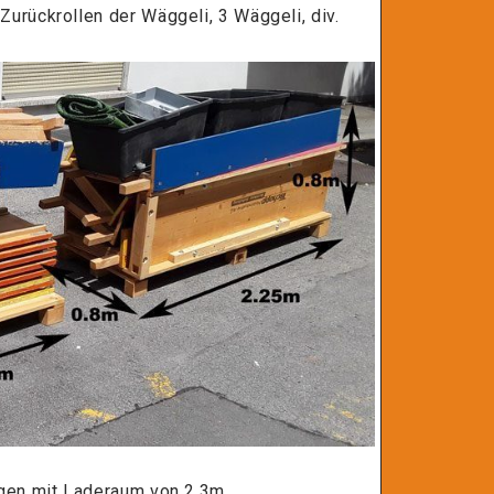
urückrollen der Wäggeli, 3 Wäggeli, div.
agen mit Laderaum von 2.3m