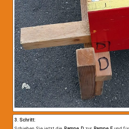
3. Schritt:
Schieben Sie jetzt die
Rampe D
zur
Rampe E
und fix